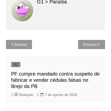
G1 > Paraíba
Navegação
Anterior
Próximo
de
Post
G1
PF cumpre mandado contra suspeito de
fabricar e vender cédulas falsas no
Brejo da PB
Redação
7 de agosto de 2026