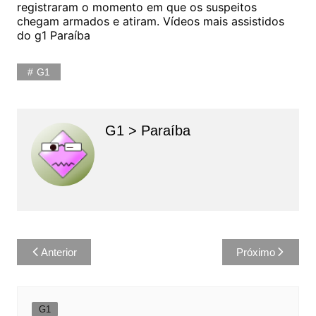
registraram o momento em que os suspeitos
chegam armados e atiram. Vídeos mais assistidos
do g1 Paraíba
G1
G1 > Paraíba
Navegação
Anterior
Próximo
de
Post
G1