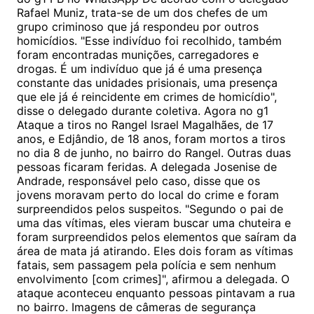
Rafael Muniz, trata-se de um dos chefes de um
grupo criminoso que já respondeu por outros
homicídios. "Esse indivíduo foi recolhido, também
foram encontradas munições, carregadores e
drogas. É um indivíduo que já é uma presença
constante das unidades prisionais, uma presença
que ele já é reincidente em crimes de homicídio",
disse o delegado durante coletiva. Agora no g1
Ataque a tiros no Rangel Israel Magalhães, de 17
anos, e Edjândio, de 18 anos, foram mortos a tiros
no dia 8 de junho, no bairro do Rangel. Outras duas
pessoas ficaram feridas. A delegada Josenise de
Andrade, responsável pelo caso, disse que os
jovens moravam perto do local do crime e foram
surpreendidos pelos suspeitos. "Segundo o pai de
uma das vítimas, eles vieram buscar uma chuteira e
foram surpreendidos pelos elementos que saíram da
área de mata já atirando. Eles dois foram as vítimas
fatais, sem passagem pela polícia e sem nenhum
envolvimento [com crimes]", afirmou a delegada. O
ataque aconteceu enquanto pessoas pintavam a rua
no bairro. Imagens de câmeras de segurança