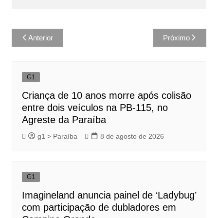
Navegação
Anterior
Próximo
de
Post
G1
Criança de 10 anos morre após colisão
entre dois veículos na PB-115, no
Agreste da Paraíba
g1 > Paraíba
8 de agosto de 2026
G1
Imagineland anuncia painel de ‘Ladybug’
com participação de dubladores em