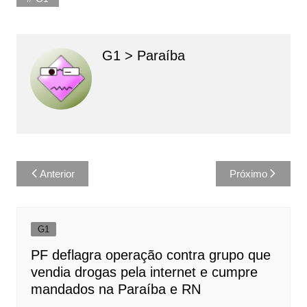
G1 > Paraíba
Navegação
Anterior
Próximo
de
Post
G1
PF deflagra operação contra grupo que
vendia drogas pela internet e cumpre
mandados na Paraíba e RN