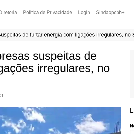
Diretoria
Politica de Privacidade
Login
Sindaopcpb+
LOPCPB
Recuperar Senha
Convênios
speitas de furtar energia com ligações irregulares, no
PCCR 2022
Tabela de Plantão
resas suspeitas de
Tabela de Venc. 2025
igações irregulares, no
G1
L
N