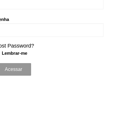
enha
ost Password?
Lembrar-me