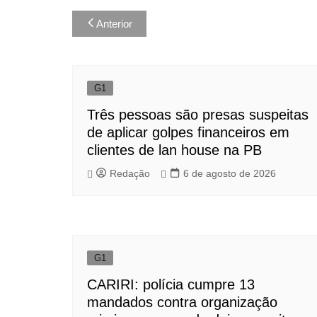
Navegação
Anterior
de
Post
G1
Três pessoas são presas suspeitas
de aplicar golpes financeiros em
clientes de lan house na PB
Redação
6 de agosto de 2026
G1
CARIRI: polícia cumpre 13
mandados contra organização