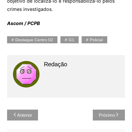
objetivo de localizá-lo e responsabilizá-lo pelos
crimes investigados.
Ascom / PCPB
Destaque Centro 02
G1
Policial
Redação
Navegação
Anterior
Próximo
de
Post