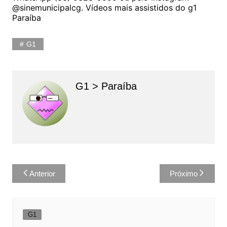
@sinemunicipalcg. Vídeos mais assistidos do g1
Paraíba
G1
G1 > Paraíba
Navegação
Anterior
Próximo
de
Post
G1