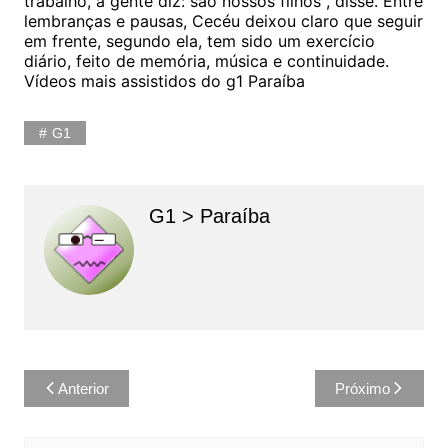
trabalho, a gente diz: são nossos filhos", disse. Entre
lembranças e pausas, Cecéu deixou claro que seguir
em frente, segundo ela, tem sido um exercício
diário, feito de memória, música e continuidade.
Vídeos mais assistidos do g1 Paraíba
G1
G1 > Paraíba
Navegação
Anterior
Próximo
de
Post