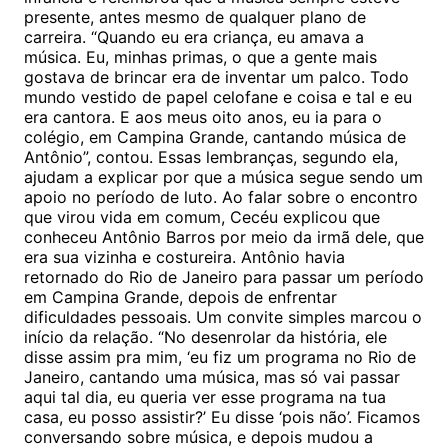
presente, antes mesmo de qualquer plano de
carreira. “Quando eu era criança, eu amava a
música. Eu, minhas primas, o que a gente mais
gostava de brincar era de inventar um palco. Todo
mundo vestido de papel celofane e coisa e tal e eu
era cantora. E aos meus oito anos, eu ia para o
colégio, em Campina Grande, cantando música de
Antônio”, contou. Essas lembranças, segundo ela,
ajudam a explicar por que a música segue sendo um
apoio no período de luto. Ao falar sobre o encontro
que virou vida em comum, Cecéu explicou que
conheceu Antônio Barros por meio da irmã dele, que
era sua vizinha e costureira. Antônio havia
retornado do Rio de Janeiro para passar um período
em Campina Grande, depois de enfrentar
dificuldades pessoais. Um convite simples marcou o
início da relação. “No desenrolar da história, ele
disse assim pra mim, ‘eu fiz um programa no Rio de
Janeiro, cantando uma música, mas só vai passar
aqui tal dia, eu queria ver esse programa na tua
casa, eu posso assistir?’ Eu disse ‘pois não’. Ficamos
conversando sobre música, e depois mudou a