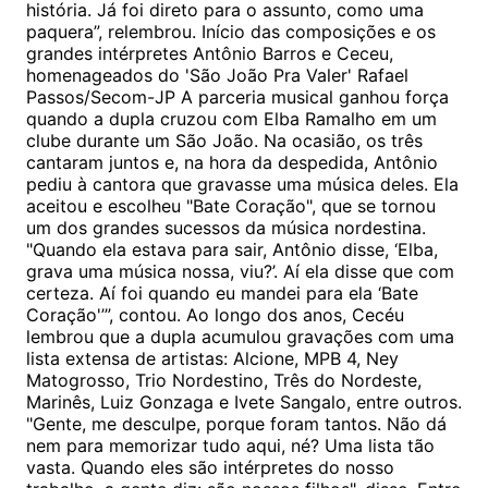
história. Já foi direto para o assunto, como uma
paquera”, relembrou. Início das composições e os
grandes intérpretes Antônio Barros e Ceceu,
homenageados do 'São João Pra Valer' Rafael
Passos/Secom-JP A parceria musical ganhou força
quando a dupla cruzou com Elba Ramalho em um
clube durante um São João. Na ocasião, os três
cantaram juntos e, na hora da despedida, Antônio
pediu à cantora que gravasse uma música deles. Ela
aceitou e escolheu "Bate Coração", que se tornou
um dos grandes sucessos da música nordestina.
"Quando ela estava para sair, Antônio disse, ‘Elba,
grava uma música nossa, viu?’. Aí ela disse que com
certeza. Aí foi quando eu mandei para ela ‘Bate
Coração'’”, contou. Ao longo dos anos, Cecéu
lembrou que a dupla acumulou gravações com uma
lista extensa de artistas: Alcione, MPB 4, Ney
Matogrosso, Trio Nordestino, Três do Nordeste,
Marinês, Luiz Gonzaga e Ivete Sangalo, entre outros.
"Gente, me desculpe, porque foram tantos. Não dá
nem para memorizar tudo aqui, né? Uma lista tão
vasta. Quando eles são intérpretes do nosso