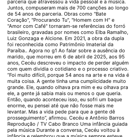
parceria que atravessou a vida pessoal e a música.
Juntos, compuseram mais de 700 canções ao longo
de 54 anos de parceria. Obras como "Bate
Coração", "Procurando Tu", "Homem com H" e
"Amor com Café" tornaram-se referências do forró
brasileiro, gravadas por nomes como Elba Ramalho,
Luiz Gonzaga e Alcione. Em 2021, a obra da dupla
foi reconhecida como Patrimônio Imaterial da
Paraíba.. Agora no g1 Ao falar sobre a ausência do
marido, que morreu em 6 de abril de 2025, aos 95
anos, Cecéu descreveu o impacto de perder alguém
com quem dividia o cotidiano e o processo criativo.
“Foi muito difícil, porque 54 anos na arte e na vida é
muita coisa. A gente tinha uma cumplicidade muito
grande. Ele, quando olhava pra mim e eu olhava pra
ele, a gente já sabia mais ou menos o que queria.
Então, quando aconteceu isso, eu sofri um baque
enorme, eu pensei até que não fosse mais me
levantar. Mas a vida pede para que a gente dê
prosseguimento”, afirmou. Cecéu e Antônio Barros
Reprodução / TV Cabo Branco Uma infância guiada
pela música Durante a conversa, Cecéu voltou à
infância e relembrou que a música sempre esteve