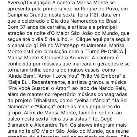
Aversa/Divulgação A cantora Marisa Monte se
apresenta pela primeira vez no Parque do Povo, em
Campina Grande, nesta sexta-feira (12), data em
que é celebrado o Dia dos Namorados no Brasil.
Com 37 anos de carreira, a artista é a principal
atração da noite d’O Maior São João do Mundo, que
segue até o dia 5 de julho. ✅ Clique aqui para seguir
o canal do g1 PB no WhatsApp Atualmente, Marisa
Monte está em circulação com a “Turnê PHONICA |
Marisa Monte & Orquestra Ao Vivo”. A cantora é
conhecida por músicas que marcaram gerações e se
tornaram trilha sonora de muitos casais, como
“Ainda Bem”, “Amor I Love You”, "Não Vá Embora" e
"Beija Eu". Recentemente, a artista gravou a música
“Pra Você Guardei o Amor”, ao lado de Nando Reis,
além de manter no repertório músicas consagradas
do projeto Tribalistas, como “Velha Infância”, “Já Sei
Namorar” e “Aliança”, entre as mais populares do
grupo. Além de Marisa Monte, também sobem ao
palco nesta sexta-feira os artistas Tito, Gegê
Bismarck e Alexandre Tan. Os shows integram mais
uma noite d'O Maior São João do Mundo, que reúne