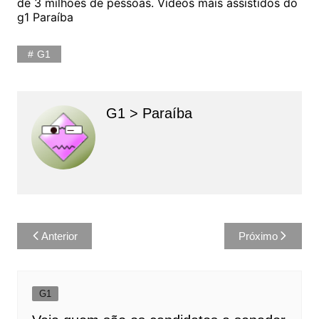
de 3 milhões de pessoas. Vídeos mais assistidos do
g1 Paraíba
G1
G1 > Paraíba
Navegação
Anterior
Próximo
de
Post
G1