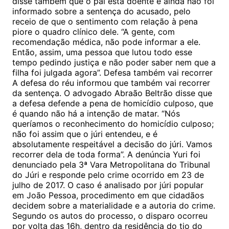
disse também que o pai está doente e ainda não foi
informado sobre a sentença do acusado, pelo
receio de que o sentimento com relação à pena
piore o quadro clínico dele. “A gente, com
recomendação médica, não pode informar a ele.
Então, assim, uma pessoa que lutou todo esse
tempo pedindo justiça e não poder saber nem que a
filha foi julgada agora”. Defesa também vai recorrer
A defesa do réu informou que também vai recorrer
da sentença. O advogado Abraão Beltrão disse que
a defesa defende a pena de homicídio culposo, que
é quando não há a intenção de matar. “Nós
queríamos o reconhecimento do homicídio culposo;
não foi assim que o júri entendeu, e é
absolutamente respeitável a decisão do júri. Vamos
recorrer dela de toda forma”. A denúncia Yuri foi
denunciado pela 3ª Vara Metropolitana do Tribunal
do Júri e responde pelo crime ocorrido em 23 de
julho de 2017. O caso é analisado por júri popular
em João Pessoa, procedimento em que cidadãos
decidem sobre a materialidade e a autoria do crime.
Segundo os autos do processo, o disparo ocorreu
por volta das 16h, dentro da residência do tio do