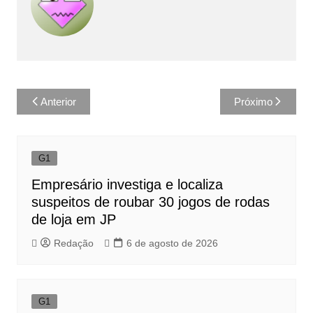
Navegação
Anterior
Próximo
de
Post
G1
Empresário investiga e localiza
suspeitos de roubar 30 jogos de rodas
de loja em JP
Redação
6 de agosto de 2026
G1