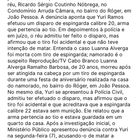
réu, Ricardo Sérgio Coutinho Nóbrega, no
Condomínio Arruda Câmara, no bairro do Róger, em
João Pessoa. A denúncia aponta que Yuri Ramos
efetuou um disparo de espingarda calibre 20, arma
que pertencia ao tio. Em depoimentos à polícia e
em juízo, o réu admitiu ter feito o disparo, mas
afirmou que o tiro foi acidental e que não teve
intenção de matar. Entenda o caso Luanna Alverga
foi morta com tiro de espingarda; namorado é o
suspeito Reprodução/TV Cabo Branco Luanna
Alverga Ramalho Barbosa, de 20 anos, morreu após
ser atingida na cabeça por um tiro de espingarda
durante uma festa de aniversário realizada na casa
do namorado, no bairro do Róger, em João Pessoa.
No mesmo dia, Yuri se apresentou à Polícia Civil,
admitiu ter efetuado o disparo, mas afirmou que o
tiro foi acidental e que acreditava que a espingarda
calibre 22 estava sem munição. Ele relatou que a
arma pertencia ao tio e estava guardada em um
quarto da casa. Após a investigação inicial, o
Ministério Público apresentou denúncia contra Yuri
na segunda-feira (7), acusando-o de matar a