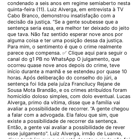
condenado a seis anos em regime semiaberto nesta
quinta-feira (11). Luiz Alverga, em entrevista à TV
Cabo Branco, demonstrou insatisfação com a
decisão da justiça. “Se a gente soubesse que a
sentença seria essa, era melhor ter deixado do jeito
que tava. Não faz sentido esperar nove anos por
alguma coisa e ter uma posição dessa da justiça.
Para mim, o sentimento é que o crime realmente
parece que compensa. ✅ Clique aqui para seguir o
canal do g1 PB no WhatsApp O julgamento, que
ocorreu quase nove anos depois do crime, teve
início durante a manhã e se estendeu por quase 10
horas. Após deliberação do conselho do júri, a
sentença foi lida pela juíza Francilucy Rejane de
Sousa Mota Brandão, e os crimes atribuídos foram
homicídio doloso simples, com dolo eventual. Lucas
Alverga, primo da vítima, disse que a família vai
avaliar a possibilidade de recorrer. “A gente chegou
a falar com a advogada. Ela falou que sim, que
existe a possibilidade de recorrer da sentença.
Então, a gente vai avaliar a possibilidade de rever
esse julgamento". Luiz Alverga, irmão de Luanna,