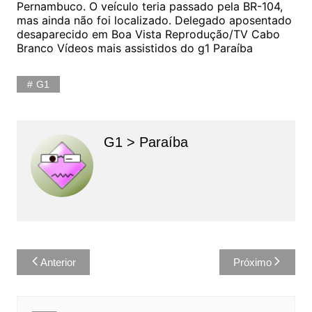
Pernambuco. O veículo teria passado pela BR-104,
mas ainda não foi localizado. Delegado aposentado
desaparecido em Boa Vista Reprodução/TV Cabo
Branco Vídeos mais assistidos do g1 Paraíba
G1
G1 > Paraíba
Navegação
Anterior
Próximo
de
Post