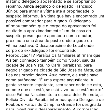
matar o delegado aposentado e se apropriar do
rebanho. Ainda segundo o delegado Francisco
Júnior, para atrair a vítima até a propriedade, o
suspeito informou à vítima que havia encontrado um
possível comprador para o gado. O delegado
afirmou também que o corpo do aposentado foi
ocultado a aproximadamente 1km da casa do
suspeito preso, que é apontado como o autor,
próximo a uma área de pasto onde o gado da
vítima pastava. O desaparecimento Local onde
corpo do ex-delegado foi encontrado
Reprodução/TV Paraíba Os familiares afirmam que
Walter, conhecido também como “João”, saiu da
cidade de Boa Vista, no Cariri paraibano, para
negociar gado na cidade de São José da Mata, que
fica nas proximidades. Atualmente, ele trabalhava
como autônomo. "É uma espera angustiante. A
gente se sente impotente, sem saber onde ele está,
como é que ele está, se está vivo ou se está morto",
disse Fátima Nascimento, a esposa dele. Em nota, a
Polícia Civil da Paraíba informou que a Delegacia de
Roubos e Furtos de Campina Grande foi designada
para investigar o desaparecimento. A corporação