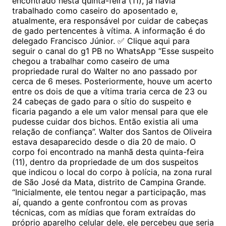
encontrado nesta quinta-feira (11), já havia
trabalhado como caseiro do aposentado e,
atualmente, era responsável por cuidar de cabeças
de gado pertencentes à vítima. A informação é do
delegado Francisco Júnior. ✅ Clique aqui para
seguir o canal do g1 PB no WhatsApp “Esse suspeito
chegou a trabalhar como caseiro de uma
propriedade rural do Walter no ano passado por
cerca de 6 meses. Posteriormente, houve um acerto
entre os dois de que a vítima traria cerca de 23 ou
24 cabeças de gado para o sítio do suspeito e
ficaria pagando a ele um valor mensal para que ele
pudesse cuidar dos bichos. Então existia ali uma
relação de confiança”. Walter dos Santos de Oliveira
estava desaparecido desde o dia 20 de maio. O
corpo foi encontrado na manhã desta quinta-feira
(11), dentro da propriedade de um dos suspeitos
que indicou o local do corpo à polícia, na zona rural
de São José da Mata, distrito de Campina Grande.
“Inicialmente, ele tentou negar a participação, mas
aí, quando a gente confrontou com as provas
técnicas, com as mídias que foram extraídas do
próprio aparelho celular dele, ele percebeu que seria