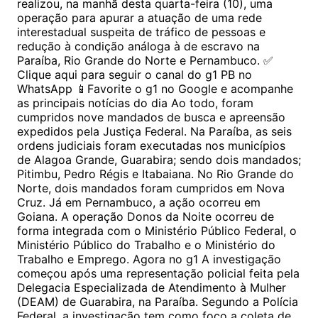
realizou, na manhã desta quarta-feira (10), uma
operação para apurar a atuação de uma rede
interestadual suspeita de tráfico de pessoas e
redução à condição análoga à de escravo na
Paraíba, Rio Grande do Norte e Pernambuco. ✅
Clique aqui para seguir o canal do g1 PB no
WhatsApp 📱Favorite o g1 no Google e acompanhe
as principais notícias do dia Ao todo, foram
cumpridos nove mandados de busca e apreensão
expedidos pela Justiça Federal. Na Paraíba, as seis
ordens judiciais foram executadas nos municípios
de Alagoa Grande, Guarabira; sendo dois mandados;
Pitimbu, Pedro Régis e Itabaiana. No Rio Grande do
Norte, dois mandados foram cumpridos em Nova
Cruz. Já em Pernambuco, a ação ocorreu em
Goiana. A operação Donos da Noite ocorreu de
forma integrada com o Ministério Público Federal, o
Ministério Público do Trabalho e o Ministério do
Trabalho e Emprego. Agora no g1 A investigação
começou após uma representação policial feita pela
Delegacia Especializada de Atendimento à Mulher
(DEAM) de Guarabira, na Paraíba. Segundo a Polícia
Federal, a investigação tem como foco a coleta de