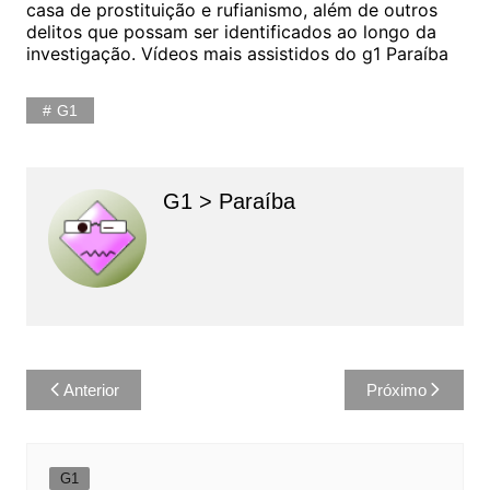
casa de prostituição e rufianismo, além de outros
delitos que possam ser identificados ao longo da
investigação. Vídeos mais assistidos do g1 Paraíba
G1
G1 > Paraíba
Navegação
Anterior
Próximo
de
Post
G1