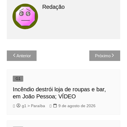
Redação
Navegação
Anterior
Próximo
de
Post
G1
Incêndio destrói loja de roupas e bar,
em João Pessoa; VÍDEO
g1 > Paraíba
9 de agosto de 2026