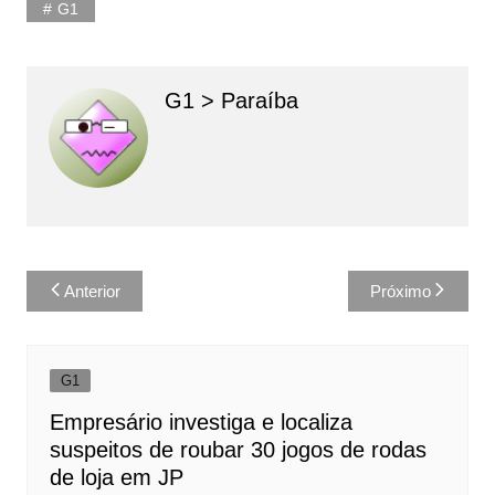
G1
G1 > Paraíba
Navegação
Anterior
Próximo
de
Post
G1
Empresário investiga e localiza
suspeitos de roubar 30 jogos de rodas
de loja em JP