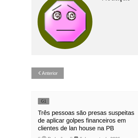
Navegação
Anterior
de
Post
G1
Três pessoas são presas suspeitas
de aplicar golpes financeiros em
clientes de lan house na PB