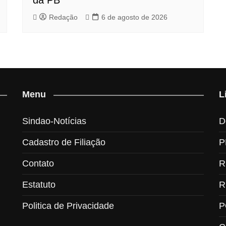
da PB
Redação
6 de agosto de 2026
Menu
L
Sindao-Notícias
D
Cadastro de Filiação
P
Contato
R
Estatuto
R
Politica de Privacidade
P