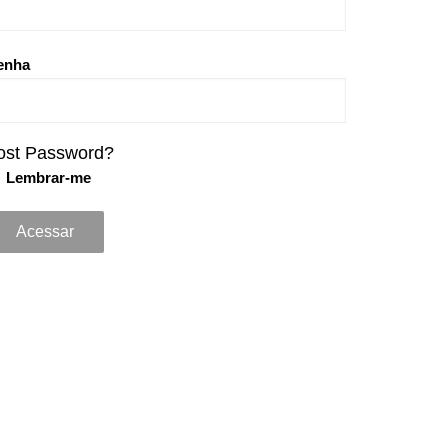
enha
ost Password?
Lembrar-me