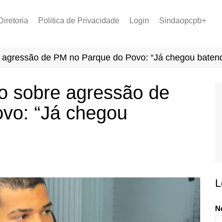
Diretoria
Politica de Privacidade
Login
Sindaopcpb+
LOPCPB
Recuperar Senha
Convênios
 agressão de PM no Parque do Povo: “Já chegou baten
PCCR 2022
Tabela de Plantão
o sobre agressão de
Tabela de Venc. 2025
vo: “Já chegou
L
N