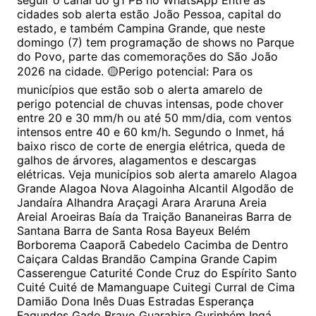
seguir o canal do g1 PB no WhatsApp Entre as
cidades sob alerta estão João Pessoa, capital do
estado, e também Campina Grande, que neste
domingo (7) tem programação de shows no Parque
do Povo, parte das comemorações do São João
2026 na cidade. 🟡Perigo potencial: Para os
municípios que estão sob o alerta amarelo de
perigo potencial de chuvas intensas, pode chover
entre 20 e 30 mm/h ou até 50 mm/dia, com ventos
intensos entre 40 e 60 km/h. Segundo o Inmet, há
baixo risco de corte de energia elétrica, queda de
galhos de árvores, alagamentos e descargas
elétricas. Veja municípios sob alerta amarelo Alagoa
Grande Alagoa Nova Alagoinha Alcantil Algodão de
Jandaíra Alhandra Araçagi Arara Araruna Areia
Areial Aroeiras Baía da Traição Bananeiras Barra de
Santana Barra de Santa Rosa Bayeux Belém
Borborema Caaporã Cabedelo Cacimba de Dentro
Caiçara Caldas Brandão Campina Grande Capim
Casserengue Caturité Conde Cruz do Espírito Santo
Cuité Cuité de Mamanguape Cuitegi Curral de Cima
Damião Dona Inês Duas Estradas Esperança
Fagundes Gado Bravo Guarabira Gurinhém Ingá