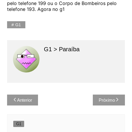
pelo telefone 199 ou o Corpo de Bombeiros pelo
telefone 193. Agora no g1
G1
G1 > Paraíba
Navegação
Anterior
Próximo
de
Post
G1