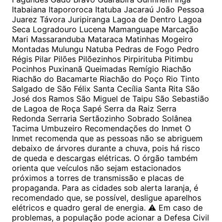
Itabaiana Itapororoca Itatuba Jacaraú João Pessoa
Juarez Távora Juripiranga Lagoa de Dentro Lagoa
Seca Logradouro Lucena Mamanguape Marcação
Mari Massaranduba Mataraca Matinhas Mogeiro
Montadas Mulungu Natuba Pedras de Fogo Pedro
Régis Pilar Pilões Pilõezinhos Pirpirituba Pitimbu
Pocinhos Puxinanã Queimadas Remígio Riachão
Riachão do Bacamarte Riachão do Poço Rio Tinto
Salgado de São Félix Santa Cecília Santa Rita São
José dos Ramos São Miguel de Taipu São Sebastião
de Lagoa de Roça Sapé Serra da Raiz Serra
Redonda Serraria Sertãozinho Sobrado Solânea
Tacima Umbuzeiro Recomendações do Inmet O
Inmet recomenda que as pessoas não se abriguem
debaixo de árvores durante a chuva, pois há risco
de queda e descargas elétricas. O órgão também
orienta que veículos não sejam estacionados
próximos a torres de transmissão e placas de
propaganda. Para as cidades sob alerta laranja, é
recomendado que, se possível, desligue aparelhos
elétricos e quadro geral de energia. ⚠️ Em caso de
problemas, a população pode acionar a Defesa Civil