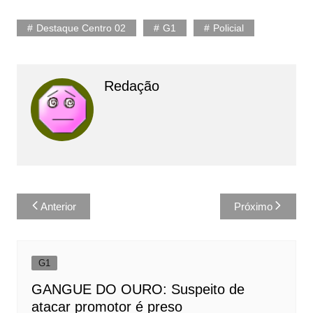
Destaque Centro 02
G1
Policial
Redação
Navegação
Anterior
Próximo
de
Post
G1
GANGUE DO OURO: Suspeito de
atacar promotor é preso