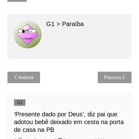
G1 > Paraíba
Navegação
Anterior
Próximo
de
Post
G1
‘Presente dado por Deus’, diz pai que
adotou bebê deixado em cesta na porta
de casa na PB