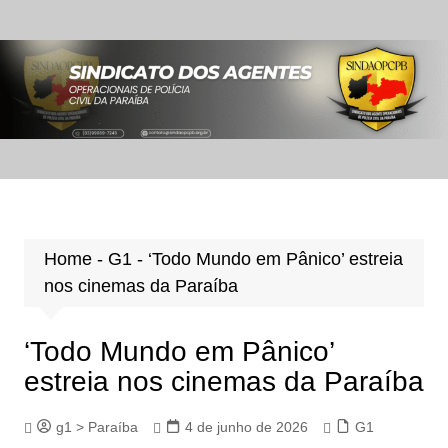
Ir
para
o
conteúdo
Home
-
G1
-
‘Todo Mundo em Pânico’ estreia
nos cinemas da Paraíba
‘Todo Mundo em Pânico’
estreia nos cinemas da Paraíba
g1 > Paraíba
4 de junho de 2026
G1