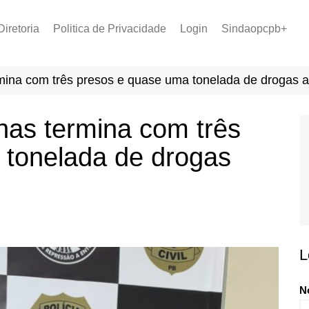
Diretoria
Politica de Privacidade
Login
Sindaopcpb+
LOPCPB
Recuperar Senha
Convênios
mina com três presos e quase uma tonelada de drogas 
PCCR 2022
Tabela de Plantão
nas termina com três
Tabela de Venc. 2025
 tonelada de drogas
L
N