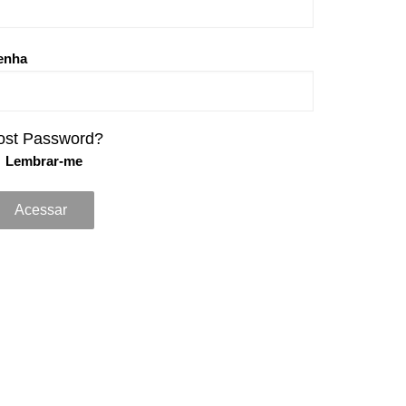
enha
ost Password?
Lembrar-me