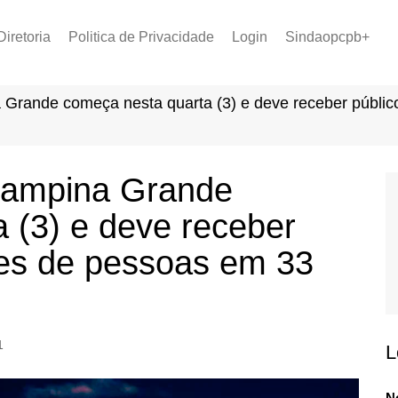
Diretoria
Politica de Privacidade
Login
Sindaopcpb+
LOPCPB
Recuperar Senha
Convênios
Grande começa nesta quarta (3) e deve receber público
PCCR 2022
Tabela de Plantão
Tabela de Venc. 2025
Campina Grande
 (3) e deve receber
ões de pessoas em 33
1
L
N