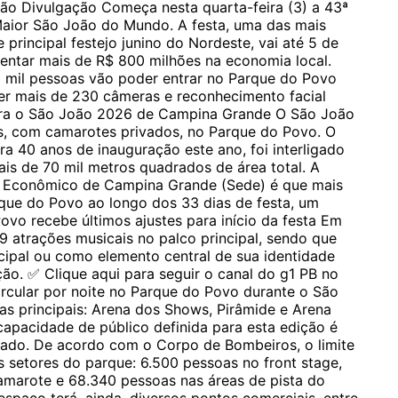
o Divulgação Começa nesta quarta-feira (3) a 43ª
aior São João do Mundo. A festa, uma das mais
e principal festejo junino do Nordeste, vai até 5 de
entar mais de R$ 800 milhões na economia local.
il pessoas vão poder entrar no Parque do Povo
r mais de 230 câmeras e reconhecimento facial
ara o São João 2026 de Campina Grande O São João
, com camarotes privados, no Parque do Povo. O
ra 40 anos de inauguração este ano, foi interligado
s de 70 mil metros quadrados de área total. A
o Econômico de Campina Grande (Sede) é que mais
que do Povo ao longo dos 33 dias de festa, um
vo recebe últimos ajustes para início da festa Em
 atrações musicais no palco principal, sendo que
cipal ou como elemento central de sua identidade
ão. ✅ Clique aqui para seguir o canal do g1 PB no
rcular por noite no Parque do Povo durante o São
as principais: Arena dos Shows, Pirâmide e Arena
apacidade de público definida para esta edição é
sado. De acordo com o Corpo de Bombeiros, o limite
es setores do parque: 6.500 pessoas no front stage,
marote e 68.340 pessoas nas áreas de pista do