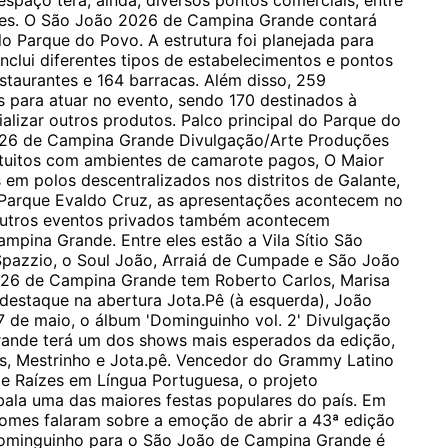
spaço terá, ainda, diversos pontos comerciais, entre
ntes. O São João 2026 de Campina Grande contará
o Parque do Povo. A estrutura foi planejada para
inclui diferentes tipos de estabelecimentos e pontos
estaurantes e 164 barracas. Além disso, 259
 para atuar no evento, sendo 170 destinados à
lizar outros produtos. Palco principal do Parque do
26 de Campina Grande Divulgação/Arte Produções
tuitos com ambientes de camarote pagos, O Maior
 polos descentralizados nos distritos de Galante,
 Parque Evaldo Cruz, as apresentações acontecem no
s outros eventos privados também acontecem
pina Grande. Entre eles estão a Vila Sítio São
 Spazzio, o Soul João, Arraiá de Cumpade e São João
26 de Campina Grande tem Roberto Carlos, Marisa
 destaque na abertura Jota.Pê (à esquerda), João
7 de maio, o álbum 'Dominguinho vol. 2' Divulgação
ande terá um dos shows mais esperados da edição,
, Mestrinho e Jota.pê. Vencedor do Grammy Latino
e Raízes em Língua Portuguesa, o projeto
ala uma das maiores festas populares do país. Em
 Gomes falaram sobre a emoção de abrir a 43ª edição
ominguinho para o São João de Campina Grande é