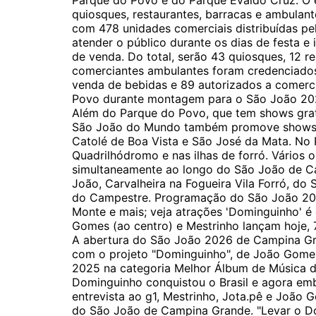
Parque do Povo e do Parque Evaldo Cruz. O e
quiosques, restaurantes, barracas e ambula
com 478 unidades comerciais distribuídas pel
atender o público durante os dias de festa e 
de venda. Do total, serão 43 quiosques, 12 r
comerciantes ambulantes foram credenciados
venda de bebidas e 89 autorizados a comercia
Povo durante montagem para o São João 20
Além do Parque do Povo, que tem shows gra
São João do Mundo também promove shows em
Catolé de Boa Vista e São José da Mata. No
Quadrilhódromo e nas ilhas de forró. Vário
simultaneamente ao longo do São João de Cam
João, Carvalheira na Fogueira Vila Forró, do
do Campestre. Programação do São João 20
Monte e mais; veja atrações 'Dominguinho' é
Gomes (ao centro) e Mestrinho lançam hoje, 
A abertura do São João 2026 de Campina Gr
com o projeto "Dominguinho", de João Gomes
2025 na categoria Melhor Álbum de Música d
Dominguinho conquistou o Brasil e agora emb
entrevista ao g1, Mestrinho, Jota.pê e João
do São João de Campina Grande. "Levar o D