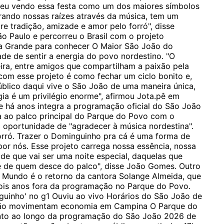
sceu vendo essa festa como um dos maiores símbolos
ebrando nossas raízes através da música, tem um
re tradição, amizade e amor pelo forró", disse
ão Paulo e percorreu o Brasil com o projeto
 Grande para conhecer O Maior São João do
de de sentir a energia do povo nordestino. "O
ra, entre amigos que compartilham a paixão pela
com esse projeto é como fechar um ciclo bonito e,
blico daqui vive o São João de uma maneira única,
ia é um privilégio enorme", afirmou Jota.pê em
 há anos integra a programação oficial do São João
 ao palco principal do Parque do Povo com o
 oportunidade de "agradecer à música nordestina".
orró. Trazer o Dominguinho pra cá é uma forma de
or nós. Esse projeto carrega nossa essência, nossa
de que vai ser uma noite especial, daquelas que
 de quem desce do palco", disse João Gomes. Outro
 Mundo é o retorno da cantora Solange Almeida, que
 dois anos fora da programação no Parque do Povo.
guinho' no g1 Ouviu ao vivo Horários do São João de
oão movimentam economia em Campina O Parque do
ento ao longo da programação do São João 2026 de