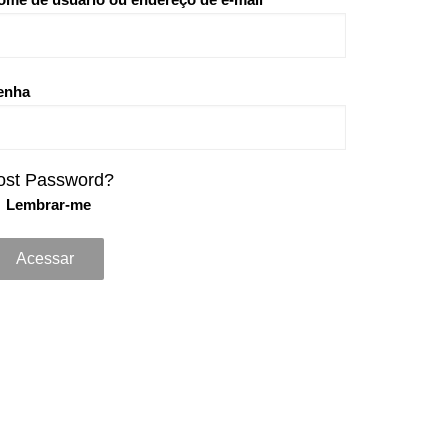
enha
ost Password?
Lembrar-me