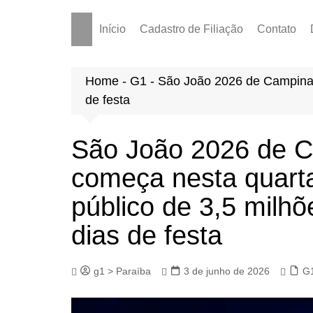
Início
Cadastro de Filiação
Contato
Home
-
G1
-
São João 2026 de Campina 
de festa
São João 2026 de 
começa nesta quarta
público de 3,5 milh
dias de festa
g1 > Paraíba
3 de junho de 2026
G