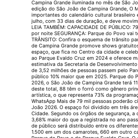
Campina Grande iluminada no mês de São Joã
edição do São João de Campina Grande, O M
importantes do calendário cultural brasileiro 
julho, com 33 dias de duração, e deve movim
LEIA TAMBÉM: CAPACIDADE DE PÚBLICO: 79 m
por noite SEGURANÇA: Parque do Povo vai te
TRÂNSITO: Confira o esquema de trânsito p
de Campina Grande promove shows gratuitos
espaço, que fica no Centro da cidade e celeb
ao Parque Evaldo Cruz em 2024 e oferece mai
estimativa da Secretaria de Desenvolviment
de 3,52 milhões de pessoas passem pelo Par
público 10% maior que em 2025. Parque do Po
2026, o São João de Campina Grande terá 119
deste total, 88 têm o forró como gênero prin
artística, o que representa 73% da programaç
WhatsApp Mais de 79 mil pessoas poderão ci
João 2026. O espaço foi dividido em três áre
Cidade. Segundo os órgãos de segurança, a c
3,68% maior do que a registrada no ano pas
de público será distribuído entre os diferent
1.500 em um dos camarotes, 660 em outro ca