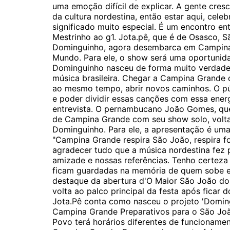
uma emoção difícil de explicar. A gente cre
da cultura nordestina, então estar aqui, cel
significado muito especial. É um encontro ent
Mestrinho ao g1. Jota.pê, que é de Osasco, S
Dominguinho, agora desembarca em Campina
Mundo. Para ele, o show será uma oportunida
Dominguinho nasceu de forma muito verdadei
música brasileira. Chegar a Campina Grande 
ao mesmo tempo, abrir novos caminhos. O pú
e poder dividir essas canções com essa energ
entrevista. O pernambucano João Gomes, que
de Campina Grande com seu show solo, volta
Dominguinho. Para ele, a apresentação é uma
"Campina Grande respira São João, respira f
agradecer tudo que a música nordestina fez p
amizade e nossas referências. Tenho certeza 
ficam guardadas na memória de quem sobe e
destaque da abertura d'O Maior São João do
volta ao palco principal da festa após ficar
Jota.Pê conta como nasceu o projeto 'Domin
Campina Grande Preparativos para o São J
Povo terá horários diferentes de funcionam