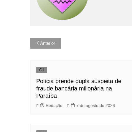
Navegação
Anterior
de
Post
G1
Polícia prende dupla suspeita de
fraude bancária milionária na
Paraíba
Redação
7 de agosto de 2026