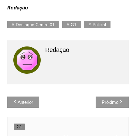
Redação
Destaque Centro 01
G1
Policial
Redação
Navegação
Anterior
Próximo
de
Post
G1