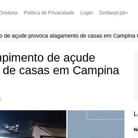
Diretoria
Politica de Privacidade
Login
Sindaopcpb+
LOPCPB
Recuperar Senha
Convênios
to de açude provoca alagamento de casas em Campina
PCCR 2022
Tabela de Plantão
mpimento de açude
Tabela de Venc. 2025
o de casas em Campina
1
L
N