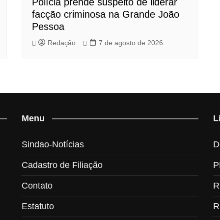
Polícia prende suspeito de liderar
facção criminosa na Grande João
Pessoa
Redação
7 de agosto de 2026
Menu
L
Sindao-Notícias
D
Cadastro de Filiação
P
Contato
R
Estatuto
R