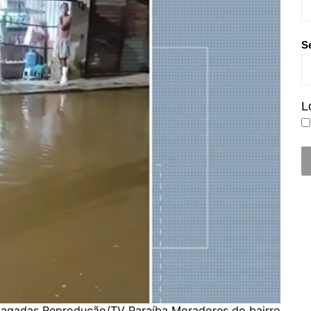
S
L
alagadas Reprodução/TV Paraíba Moradores do bairro