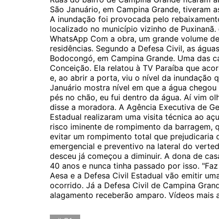
São Januário, em Campina Grande, tiveram as
A inundação foi provocada pelo rebaixamento
localizado no município vizinho de Puxinanã.
WhatsApp Com a obra, um grande volume de 
residências. Segundo a Defesa Civil, as águ
Bodocongó, em Campina Grande. Uma das casa
Conceição. Ela relatou à TV Paraíba que ac
e, ao abrir a porta, viu o nível da inundaçã
Januário mostra nível em que a água chegou
pés no chão, eu fui dentro da água. Aí vim ol
disse a moradora. A Agência Executiva de Ge
Estadual realizaram uma visita técnica ao açu
risco iminente de rompimento da barragem, q
evitar um rompimento total que prejudicaria 
emergencial e preventivo na lateral do verte
desceu já começou a diminuir. A dona de casa
40 anos e nunca tinha passado por isso. "Faz
Aesa e a Defesa Civil Estadual vão emitir um
ocorrido. Já a Defesa Civil de Campina Grand
alagamento receberão amparo. Vídeos mais a