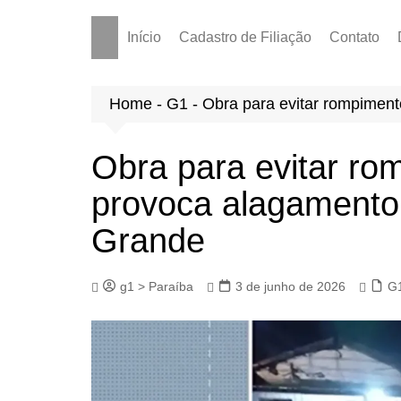
Início
Cadastro de Filiação
Contato
Home
-
G1
-
Obra para evitar rompimen
Obra para evitar ro
provoca alagament
Grande
g1 > Paraíba
3 de junho de 2026
G