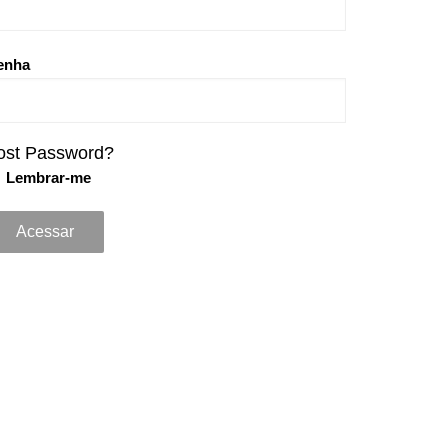
enha
ost Password?
Lembrar-me