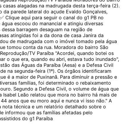
 casas alagadas na madrugada desta terça-feira (2).
 da parede lateral do açude Evaldo Gonçalves,
 ✅ Clique aqui para seguir o canal do g1 PB no
água escoou do manancial e atingiu diversas
as dessa barragem desaguam na região de
s atingidas foi a da dona de casa Janira da
ordou de madrugada com o imóvel tomado pela água
o que tomou conta da rua. Moradora do bairro São
 Reprodução/TV Paraíba "Acordei, quando botei os
har o que era, quando eu abri, estava tudo inundado",
stão das Águas da Paraíba (Aesa) e a Defesa Civil
de na segunda-feira (1º). Os órgãos identificaram
ue é a maior de Puxinanã. Para diminuir a pressão e
diversas famílias, foi determinado o rebaixamento
douro. Segundo a Defesa Civil, o volume de água que
 Isabel Leão relatou que mora no bairro há mais de
 44 anos que eu moro aqui e nunca vi isso não." A
a nota técnica e um relatório detalhado sobre o
e informou que as famílias afetadas pelo
ssistidos do g1 Paraíba