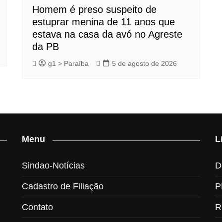
Homem é preso suspeito de
estuprar menina de 11 anos que
estava na casa da avó no Agreste
da PB
g1 > Paraíba
5 de agosto de 2026
Menu
L
Sindao-Notícias
D
Cadastro de Filiação
P
Contato
R