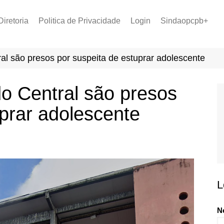
Diretoria
Politica de Privacidade
Login
Sindaopcpb+
LOPCPB
Recuperar Senha
Convênios
al são presos por suspeita de estuprar adolescente
PCCR 2022
Tabela de Plantão
o Central são presos
Tabela de Venc. 2025
uprar adolescente
L
N