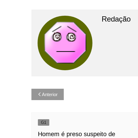
Redação
Navegação
Anterior
de
Post
G1
Homem é preso suspeito de