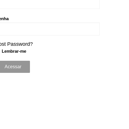
enha
ost Password?
Lembrar-me