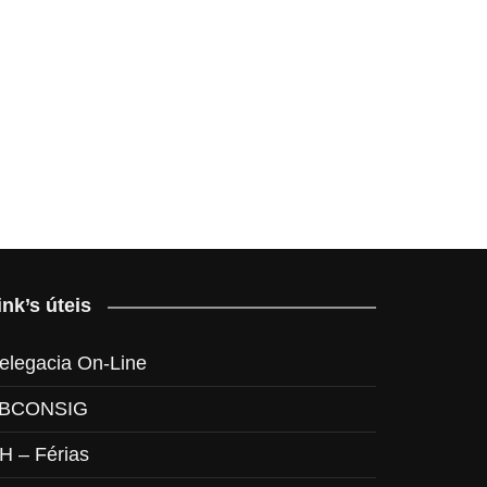
ink’s úteis
elegacia On-Line
BCONSIG
H – Férias