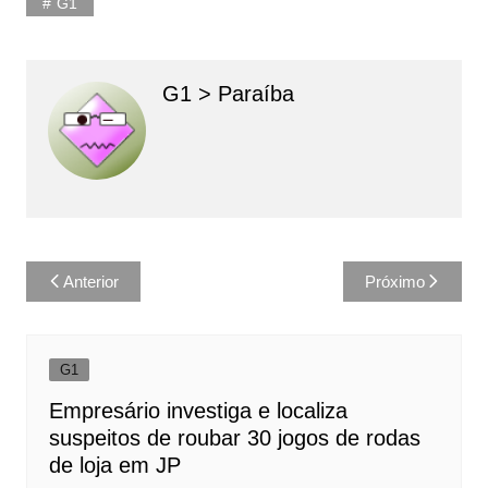
G1
G1 > Paraíba
Navegação
Anterior
Próximo
de
Post
G1
Empresário investiga e localiza
suspeitos de roubar 30 jogos de rodas
de loja em JP