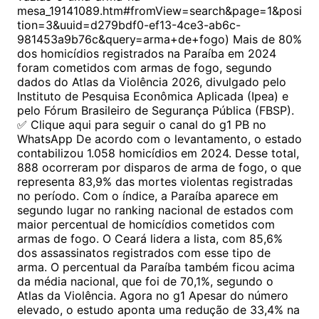
mesa_19141089.htm#fromView=search&page=1&posi
tion=3&uuid=d279bdf0-ef13-4ce3-ab6c-
981453a9b76c&query=arma+de+fogo) Mais de 80%
dos homicídios registrados na Paraíba em 2024
foram cometidos com armas de fogo, segundo
dados do Atlas da Violência 2026, divulgado pelo
Instituto de Pesquisa Econômica Aplicada (Ipea) e
pelo Fórum Brasileiro de Segurança Pública (FBSP).
✅ Clique aqui para seguir o canal do g1 PB no
WhatsApp De acordo com o levantamento, o estado
contabilizou 1.058 homicídios em 2024. Desse total,
888 ocorreram por disparos de arma de fogo, o que
representa 83,9% das mortes violentas registradas
no período. Com o índice, a Paraíba aparece em
segundo lugar no ranking nacional de estados com
maior percentual de homicídios cometidos com
armas de fogo. O Ceará lidera a lista, com 85,6%
dos assassinatos registrados com esse tipo de
arma. O percentual da Paraíba também ficou acima
da média nacional, que foi de 70,1%, segundo o
Atlas da Violência. Agora no g1 Apesar do número
elevado, o estudo aponta uma redução de 33,4% na