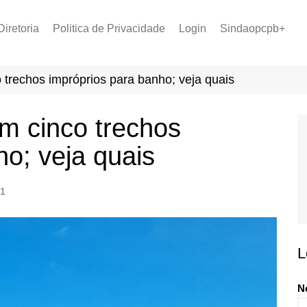
Diretoria
Politica de Privacidade
Login
Sindaopcpb+
LOPCPB
Recuperar Senha
Convênios
o trechos impróprios para banho; veja quais
PCCR 2022
Tabela de Plantão
em cinco trechos
Tabela de Venc. 2025
ho; veja quais
1
L
N