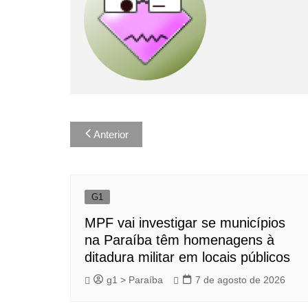
Navegação
Anterior
de
Post
G1
MPF vai investigar se municípios
na Paraíba têm homenagens à
ditadura militar em locais públicos
g1 > Paraíba
7 de agosto de 2026