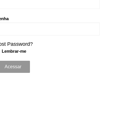
enha
ost Password?
Lembrar-me