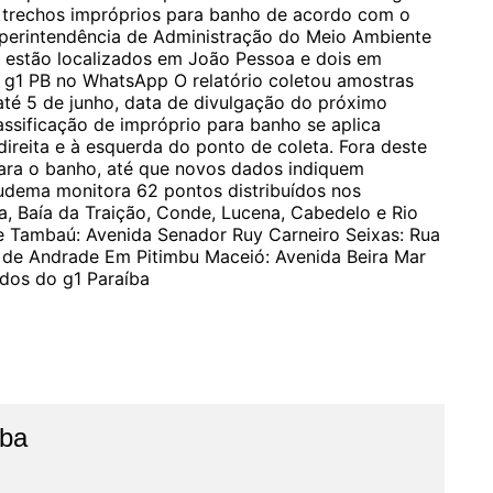
o trechos impróprios para banho de acordo com o
Superintendência de Administração do Meio Ambiente
os estão localizados em João Pessoa e dois em
o g1 PB no WhatsApp O relatório coletou amostras
até 5 de junho, data de divulgação do próximo
assificação de impróprio para banho se aplica
ireita e à esquerda do ponto de coleta. Fora deste
para o banho, até que novos dados indiquem
udema monitora 62 pontos distribuídos nos
a, Baía da Traição, Conde, Lucena, Cabedelo e Rio
e Tambaú: Avenida Senador Ruy Carneiro Seixas: Rua
s de Andrade Em Pitimbu Maceió: Avenida Beira Mar
idos do g1 Paraíba
íba