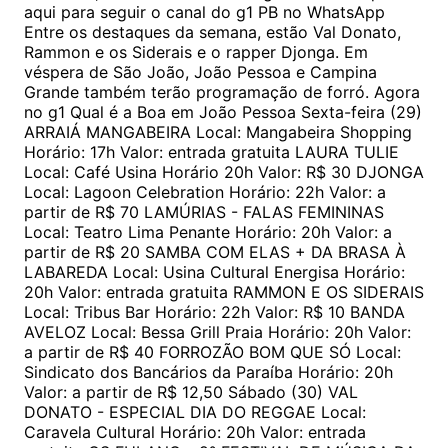
aqui para seguir o canal do g1 PB no WhatsApp
Entre os destaques da semana, estão Val Donato,
Rammon e os Siderais e o rapper Djonga. Em
véspera de São João, João Pessoa e Campina
Grande também terão programação de forró. Agora
no g1 Qual é a Boa em João Pessoa Sexta-feira (29)
ARRAIÁ MANGABEIRA Local: Mangabeira Shopping
Horário: 17h Valor: entrada gratuita LAURA TULIE
Local: Café Usina Horário 20h Valor: R$ 30 DJONGA
Local: Lagoon Celebration Horário: 22h Valor: a
partir de R$ 70 LAMÚRIAS - FALAS FEMININAS
Local: Teatro Lima Penante Horário: 20h Valor: a
partir de R$ 20 SAMBA COM ELAS + DA BRASA À
LABAREDA Local: Usina Cultural Energisa Horário:
20h Valor: entrada gratuita RAMMON E OS SIDERAIS
Local: Tribus Bar Horário: 22h Valor: R$ 10 BANDA
AVELOZ Local: Bessa Grill Praia Horário: 20h Valor:
a partir de R$ 40 FORROZÃO BOM QUE SÓ Local:
Sindicato dos Bancários da Paraíba Horário: 20h
Valor: a partir de R$ 12,50 Sábado (30) VAL
DONATO - ESPECIAL DIA DO REGGAE Local:
Caravela Cultural Horário: 20h Valor: entrada