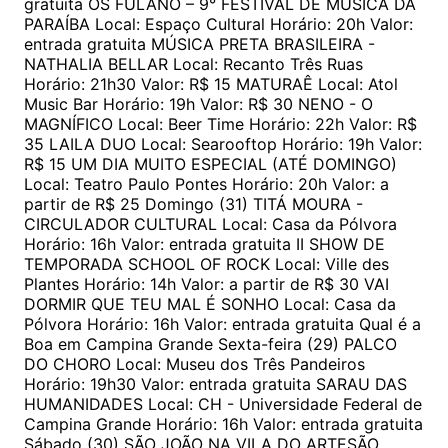
gratuita OS FULANO – 9° FESTIVAL DE MÚSICA DA
PARAÍBA Local: Espaço Cultural Horário: 20h Valor:
entrada gratuita MÚSICA PRETA BRASILEIRA -
NATHALIA BELLAR Local: Recanto Três Ruas
Horário: 21h30 Valor: R$ 15 MATURAÊ Local: Atol
Music Bar Horário: 19h Valor: R$ 30 NENO - O
MAGNÍFICO Local: Beer Time Horário: 22h Valor: R$
35 LAILA DUO Local: Searooftop Horário: 19h Valor:
R$ 15 UM DIA MUITO ESPECIAL (ATÉ DOMINGO)
Local: Teatro Paulo Pontes Horário: 20h Valor: a
partir de R$ 25 Domingo (31) TITÁ MOURA -
CIRCULADOR CULTURAL Local: Casa da Pólvora
Horário: 16h Valor: entrada gratuita II SHOW DE
TEMPORADA SCHOOL OF ROCK Local: Ville des
Plantes Horário: 14h Valor: a partir de R$ 30 VAI
DORMIR QUE TEU MAL É SONHO Local: Casa da
Pólvora Horário: 16h Valor: entrada gratuita Qual é a
Boa em Campina Grande Sexta-feira (29) PALCO
DO CHORO Local: Museu dos Três Pandeiros
Horário: 19h30 Valor: entrada gratuita SARAU DAS
HUMANIDADES Local: CH - Universidade Federal de
Campina Grande Horário: 16h Valor: entrada gratuita
Sábado (30) SÃO JOÃO NA VILA DO ARTESÃO