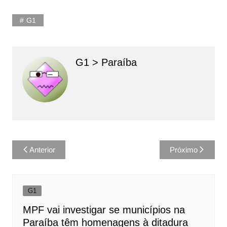
G1
G1 > Paraíba
Navegação
Anterior
Próximo
de
Post
G1
MPF vai investigar se municípios na
Paraíba têm homenagens à ditadura