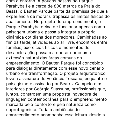
com o entorno. A poucos passos do Parque
Parahyba I e a cerca de 800 metros da Praia do
Bessa, o Bauten Parque parte da premissa de que a
experiência de morar ultrapassa os limites físicos do
apartamento. No projeto do empreendimento, o
Parque Parahyba deixa de funcionar apenas como
paisagem urbana e passa a integrar a própria
dinâmica cotidiana dos moradores. Caminhadas ao
fim da tarde, atividades ao ar livre, encontros entre
famílias, exercícios físicos e momentos de
desaceleração passam a operar como uma
extensão natural das áreas comuns do
empreendimento. O Bauten Parque foi concebido
para dialogar diretamente com esse novo cenário
urbano em transformação. O projeto arquitetônico
leva a assinatura de Venâncio Toscano, enquanto o
paisagismo é assinado por Beatriz Campelo e os
interiores por Geórgia Suassuna, profissionais que,
juntos, constroem uma proposta inovadora de
linguagem contemporânea para o empreendimento
marcada pelo conforto e pela natureza como
coprotagonista. Toda a ambiência do
empreendimento acompanha essa leitura, desde a