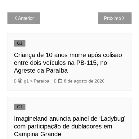
Navegação
Anterior
Próximo
de
Post
G1
Criança de 10 anos morre após colisão
entre dois veículos na PB-115, no
Agreste da Paraíba
g1 > Paraíba
8 de agosto de 2026
G1
Imagineland anuncia painel de ‘Ladybug’
com participação de dubladores em
Campina Grande