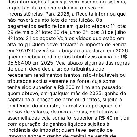
das informações fiscais já vem inserida no sistema,
o que facilita o envio e diminui o risco de
inconsistências. Para 2026, a Receita informou que
não haverá quinto lote de restituição. Os
pagamentos serão feitos em quatro etapas: 1º lote:
29 de maio 2º lote: 30 de junho 3º lote: 31 de julho
4º lote: 31 de agosto Veja os vídeos que estão em
alta no g1 Quem deve declarar o Imposto de Renda
em 2026? Deverá ser obrigado a declarar, em 2026,
quem recebeu rendimentos tributáveis acima de R$
35.584,00 em 2025. Veja abaixo algumas das regras
de quem deve declarar: contribuintes que
receberam rendimentos isentos, não-tributáveis ou
tributados exclusivamente na fonte, cuja soma
tenha sido superior a R$ 200 mil no ano passado;
quem obteve, em qualquer mês de 2025, ganho de
capital na alienação de bens ou direitos, sujeito à
incidência do imposto, ou realizou operações em
bolsas de valores, de mercadorias, de futuros e
assemelhadas cuja soma foi superior a R$ 40 mil, ou
com apuração de ganhos líquidos sujeitas à
incidência do imposto; quem teve isenção de
imposto sobre o ganho de capital na venda de