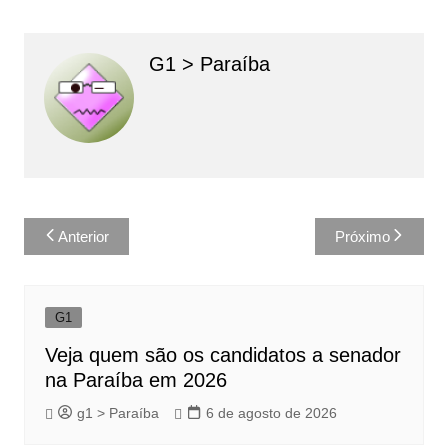
G1 > Paraíba
Navegação
Anterior
Próximo
de
Post
G1
Veja quem são os candidatos a senador
na Paraíba em 2026
g1 > Paraíba
6 de agosto de 2026