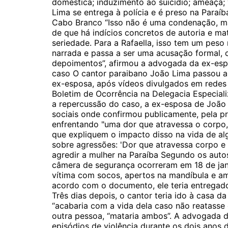
doméstica; induzimento ao suicídio; ameaça; 
Lima se entrega à polícia e é preso na Para
Cabo Branco “Isso não é uma condenação, m
de que há indícios concretos de autoria e ma
seriedade. Para a Rafaella, isso tem um peso
narrada e passa a ser uma acusação formal, 
depoimentos”, afirmou a advogada da ex-esp
caso O cantor paraibano João Lima passou a 
ex-esposa, após vídeos divulgados em redes 
Boletim de Ocorrência na Delegacia Especia
a repercussão do caso, a ex-esposa de João 
sociais onde confirmou publicamente, pela pri
enfrentando "uma dor que atravessa o corpo, a
que expliquem o impacto disso na vida de al
sobre agressões: 'Dor que atravessa corpo e
agredir a mulher na Paraíba Segundo os auto
câmera de segurança ocorreram em 18 de jane
vítima com socos, apertos na mandíbula e am
acordo com o documento, ele teria entregad
Três dias depois, o cantor teria ido à casa 
“acabaria com a vida dela caso não reatasse
outra pessoa, “mataria ambos”. A advogada d
episódios de violência durante os dois anos