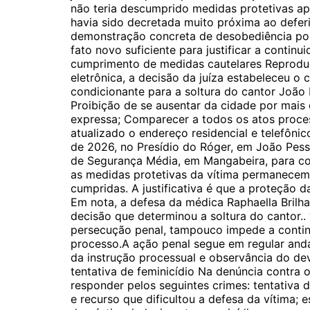
não teria descumprido medidas protetivas apó
havia sido decretada muito próxima ao defer
demonstração concreta de desobediência pos
fato novo suficiente para justificar a contin
cumprimento de medidas cautelares Reprodu
eletrônica, a decisão da juíza estabeleceu 
condicionante para a soltura do cantor João
Proibição de se ausentar da cidade por mais d
expressa; Comparecer a todos os atos proce
atualizado o endereço residencial e telefôni
de 2026, no Presídio do Róger, em João Pesso
de Segurança Média, em Mangabeira, para col
as medidas protetivas da vítima permanecem
cumpridas. A justificativa é que a proteção d
Em nota, a defesa da médica Raphaella Brilha
decisão que determinou a soltura do cantor..
persecução penal, tampouco impede a contin
processo.A ação penal segue em regular and
da instrução processual e observância do dev
tentativa de feminicídio Na denúncia contra
responder pelos seguintes crimes: tentativa d
e recurso que dificultou a defesa da vítima; 