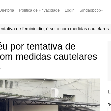
Diretoria
Politica de Privacidade
Login
Sindaopcpb+
LOPCPB
Recuperar Senha
Convênios
entativa de feminicídio, é solto com medidas cautelares
PCCR 2022
Tabela de Plantão
u por tentativa de
Tabela de Venc. 2025
 com medidas cautelares
1
L
N