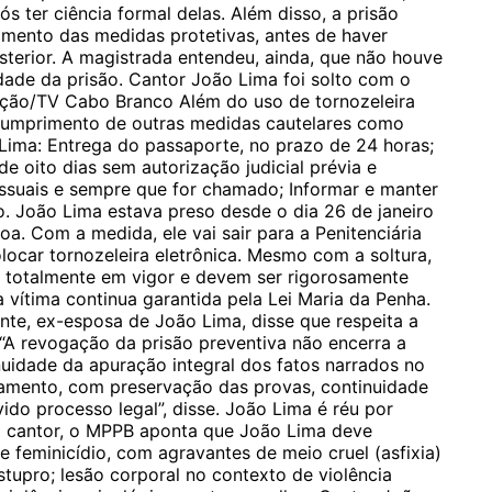
s ter ciência formal delas. Além disso, a prisão
imento das medidas protetivas, antes de haver
terior. A magistrada entendeu, ainda, que não houve
uidade da prisão. Cantor João Lima foi solto com o
ção/TV Cabo Branco Além do uso de tornozeleira
o cumprimento de outras medidas cautelares como
 Lima: Entrega do passaporte, no prazo de 24 horas;
e oito dias sem autorização judicial prévia e
ssuais e sempre que for chamado; Informar e manter
co. João Lima estava preso desde o dia 26 de janeiro
a. Com a medida, ele vai sair para a Penitenciária
ocar tornozeleira eletrônica. Mesmo com a soltura,
 totalmente em vigor e devem ser rigorosamente
a vítima continua garantida pela Lei Maria da Penha.
nte, ex-esposa de João Lima, disse que respeita a
 “A revogação da prisão preventiva não encerra a
uidade da apuração integral dos fatos narrados no
amento, com preservação das provas, continuidade
ido processo legal”, disse. João Lima é réu por
 o cantor, o MPPB aponta que João Lima deve
e feminicídio, com agravantes de meio cruel (asfixia)
estupro; lesão corporal no contexto de violência