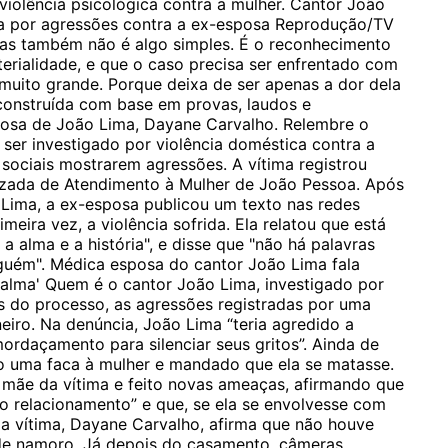
violência psicológica contra a mulher. Cantor João
íba por agressões contra a ex-esposa Reprodução/TV
as também não é algo simples. É o reconhecimento
terialidade, e que o caso precisa ser enfrentado com
 muito grande. Porque deixa de ser apenas a dor dela
construída com base em provas, laudos e
osa de João Lima, Dayane Carvalho. Relembre o
ser investigado por violência doméstica contra a
sociais mostrarem agressões. A vítima registrou
lizada de Atendimento à Mulher de João Pessoa. Após
Lima, a ex-esposa publicou um texto nas redes
meira vez, a violência sofrida. Ela relatou que está
 alma e a história", e disse que "não há palavras
guém". Médica esposa do cantor João Lima fala
 alma' Quem é o cantor João Lima, investigado por
s do processo, as agressões registradas por uma
iro. Na denúncia, João Lima “teria agredido a
ordaçamento para silenciar seus gritos”. Ainda de
o uma faca à mulher e mandado que ela se matasse.
da mãe da vítima e feito novas ameaças, afirmando que
 o relacionamento” e que, se ela se envolvesse com
a vítima, Dayane Carvalho, afirma que não houve
 de namoro. Já depois do casamento, câmeras