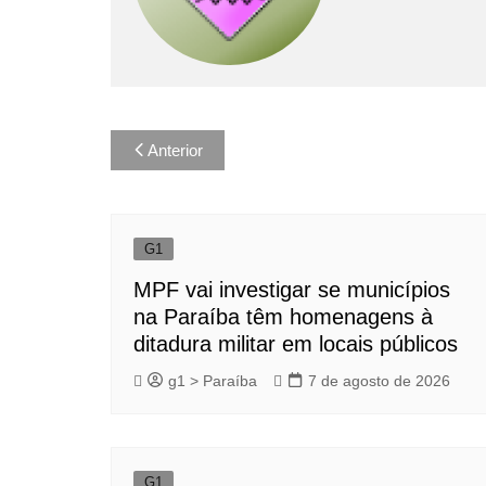
Navegação
Anterior
de
Post
G1
MPF vai investigar se municípios
na Paraíba têm homenagens à
ditadura militar em locais públicos
g1 > Paraíba
7 de agosto de 2026
G1