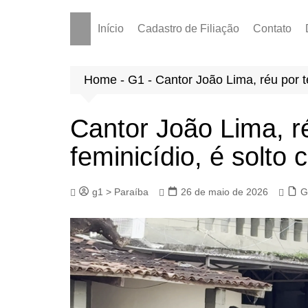
Início
Cadastro de Filiação
Contato
Home
-
G1
-
Cantor João Lima, réu por t
Cantor João Lima, ré
feminicídio, é solto
g1 > Paraíba
26 de maio de 2026
G