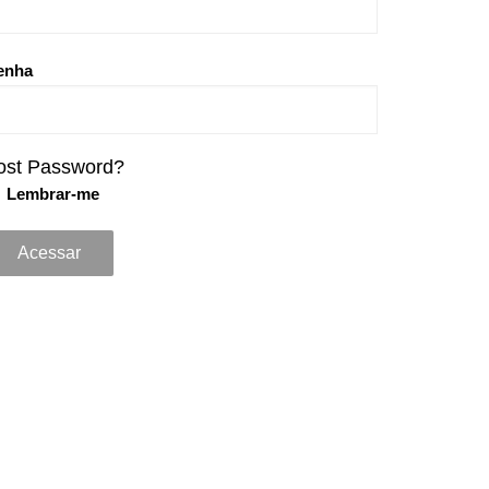
enha
ost Password?
Lembrar-me