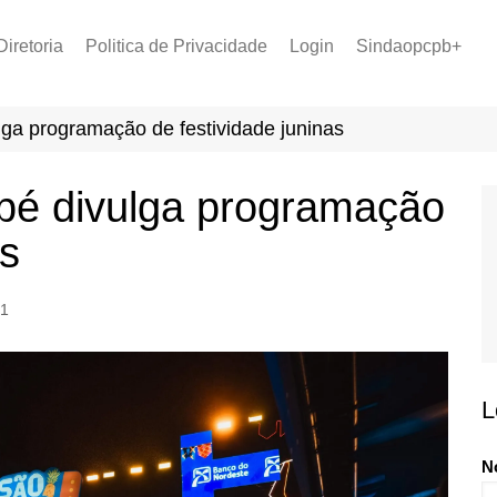
Diretoria
Politica de Privacidade
Login
Sindaopcpb+
LOPCPB
Recuperar Senha
Convênios
ga programação de festividade juninas
PCCR 2022
Tabela de Plantão
pé divulga programação
Tabela de Venc. 2025
as
1
L
N