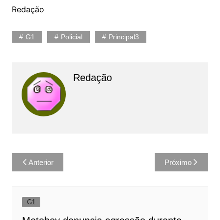
Redação
G1
Policial
Principal3
Redação
Navegação
Anterior
Próximo
de
Post
G1