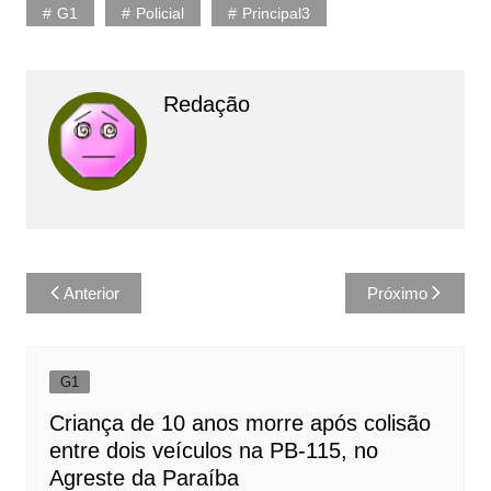
G1
Policial
Principal3
Redação
Navegação
Anterior
Próximo
de
Post
G1
Criança de 10 anos morre após colisão
entre dois veículos na PB-115, no
Agreste da Paraíba