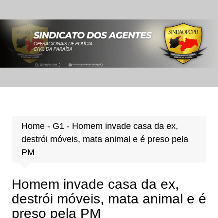
Ir
para
o
conteúdo
Home
-
G1
-
Homem invade casa da ex,
destrói móveis, mata animal e é preso pela
PM
Homem invade casa da ex,
destrói móveis, mata animal e é
preso pela PM