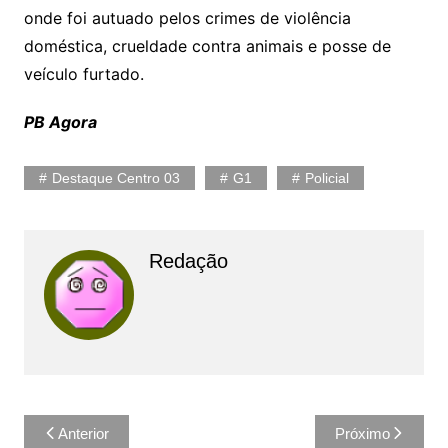
onde foi autuado pelos crimes de violência
doméstica, crueldade contra animais e posse de
veículo furtado.
PB Agora
Destaque Centro 03
G1
Policial
Redação
Navegação
Anterior
Próximo