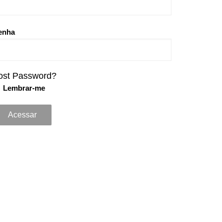
enha
ost Password?
Lembrar-me