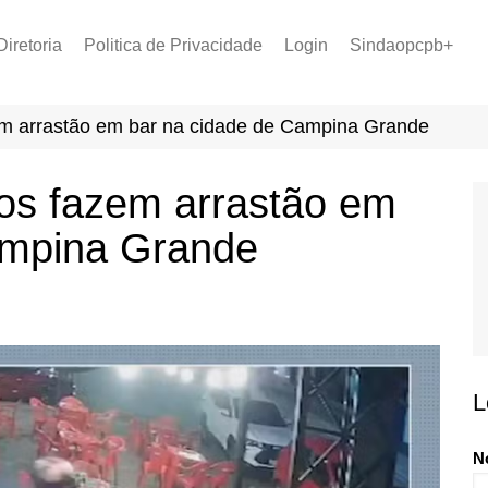
Diretoria
Politica de Privacidade
Login
Sindaopcpb+
LOPCPB
Recuperar Senha
Convênios
m arrastão em bar na cidade de Campina Grande
PCCR 2022
Tabela de Plantão
s fazem arrastão em
Tabela de Venc. 2025
ampina Grande
L
N