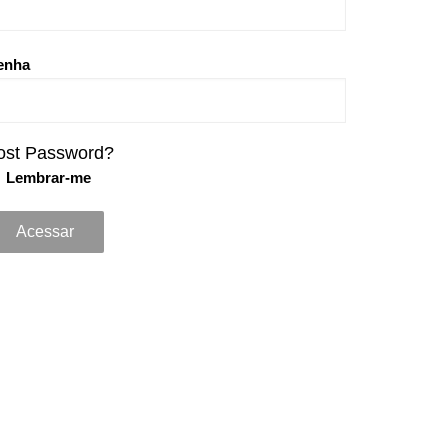
enha
ost Password?
Lembrar-me