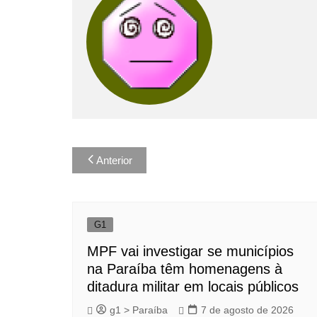
Navegação
Anterior
de
Post
G1
MPF vai investigar se municípios
na Paraíba têm homenagens à
ditadura militar em locais públicos
g1 > Paraíba
7 de agosto de 2026