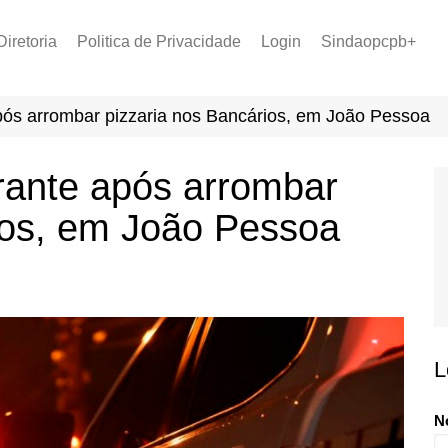
Diretoria
Politica de Privacidade
Login
Sindaopcpb+
LOPCPB
Recuperar Senha
Convênios
após arrombar pizzaria nos Bancários, em João Pessoa
PCCR 2022
Tabela de Plantão
grante após arrombar
Tabela de Venc. 2025
ios, em João Pessoa
L
N