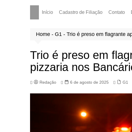
Início
Cadastro de Filiação
Contato
Home
-
G1
-
Trio é preso em flagrante 
Trio é preso em fla
pizzaria nos Bancár
Redação
6 de agosto de 2025
G1