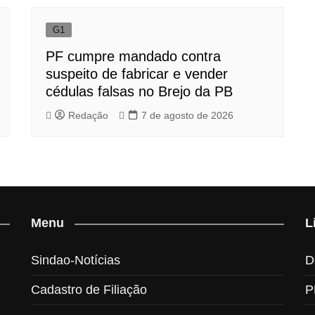
G1
PF cumpre mandado contra
suspeito de fabricar e vender
cédulas falsas no Brejo da PB
Redação
7 de agosto de 2026
Menu
L
Sindao-Notícias
D
Cadastro de Filiação
P