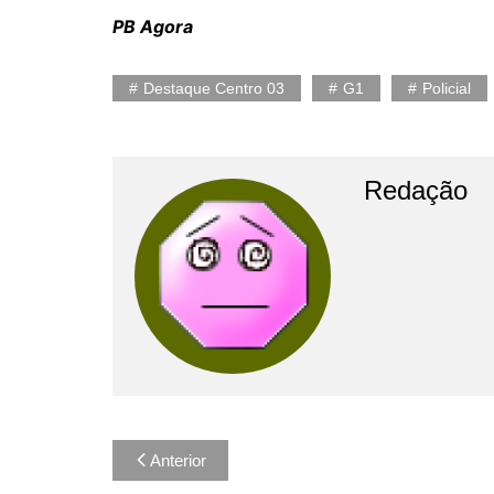
PB Agora
Destaque Centro 03
G1
Policial
Redação
Navegação
Anterior
de