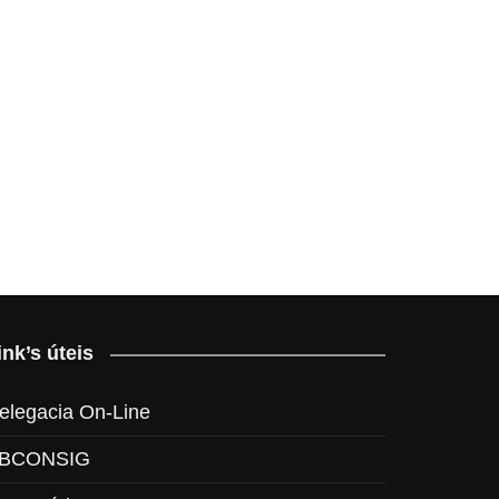
ink’s úteis
elegacia On-Line
BCONSIG