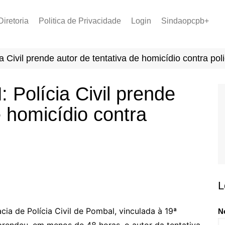
Diretoria
Politica de Privacidade
Login
Sindaopcpb+
LOPCPB
Recuperar Senha
Convênios
vil prende autor de tentativa de homicídio contra polici
PCCR 2022
Tabela de Plantão
olícia Civil prende
Tabela de Venc. 2025
e homicídio contra
L
cia de Polícia Civil de Pombal, vinculada à 19ª
N
 prendeu, em menos de 48 horas, o autor da tentativa