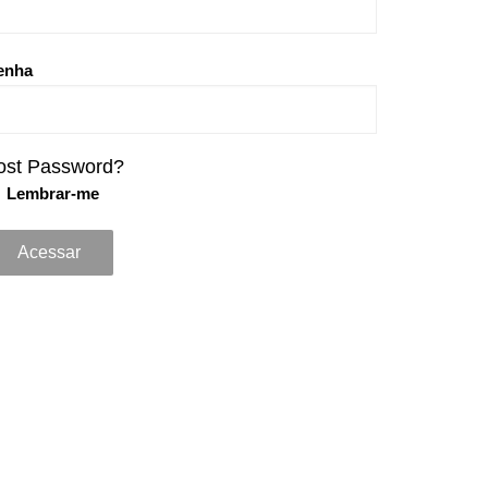
enha
ost Password?
Lembrar-me