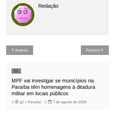
Redação
Navegação
Anterior
Próximo
de
Post
G1
MPF vai investigar se municípios na
Paraíba têm homenagens à ditadura
militar em locais públicos
g1 > Paraíba
7 de agosto de 2026