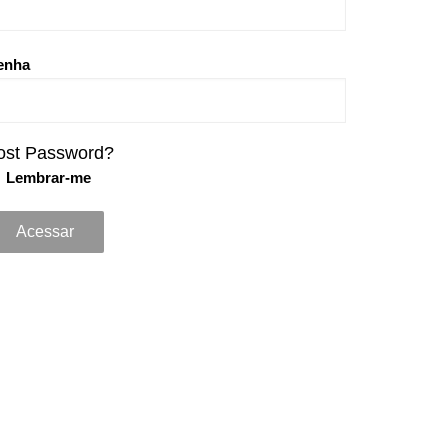
enha
ost Password?
Lembrar-me