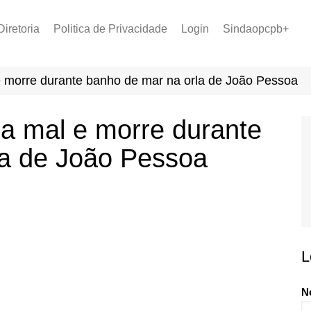
Diretoria
Politica de Privacidade
Login
Sindaopcpb+
LOPCPB
Recuperar Senha
Convênios
 e morre durante banho de mar na orla de João Pessoa
PCCR 2022
Tabela de Plantão
sa mal e morre durante
Tabela de Venc. 2025
la de João Pessoa
L
N