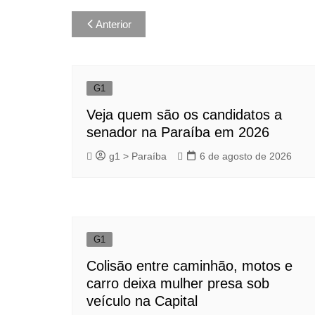
Navegação
Anterior
de
Post
G1
Veja quem são os candidatos a
senador na Paraíba em 2026
g1 > Paraíba
6 de agosto de 2026
G1
Colisão entre caminhão, motos e
carro deixa mulher presa sob
veículo na Capital