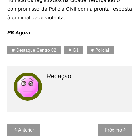
compromisso da Polícia Civil com a pronta resposta
à criminalidade violenta.
PB Agora
Destaque Centro 02
G1
Policial
Redação
Navegação
Anterior
Próximo
de