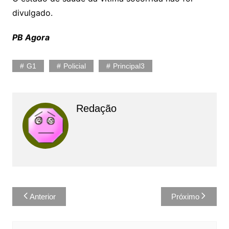
divulgado.
PB Agora
G1
Policial
Principal3
Redação
Navegação
Anterior
Próximo
de
Post