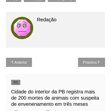
Redação
Navegação
Anterior
Próximo
de
Post
G1
Cidade do interior da PB registra mais
de 200 mortes de animais com suspeita
de envenenamento em três meses