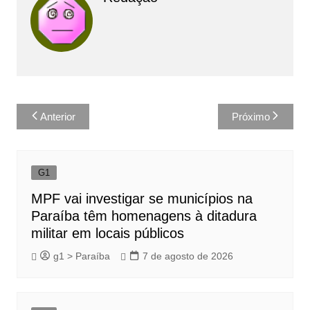
Navegação
Anterior
Próximo
de
Post
G1
MPF vai investigar se municípios na
Paraíba têm homenagens à ditadura
militar em locais públicos
g1 > Paraíba
7 de agosto de 2026