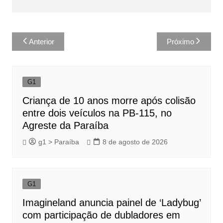
Navegação
Anterior
Próximo
de
Post
G1
Criança de 10 anos morre após colisão
entre dois veículos na PB-115, no
Agreste da Paraíba
g1 > Paraíba
8 de agosto de 2026
G1
Imagineland anuncia painel de ‘Ladybug’
com participação de dubladores em