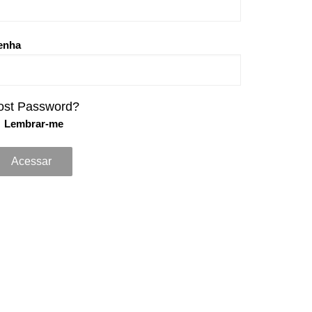
enha
ost Password?
Lembrar-me