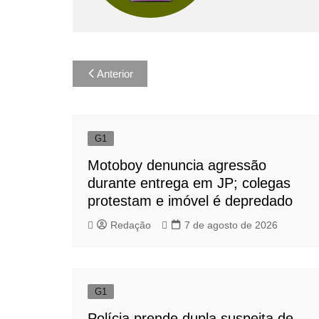
Navegação
Anterior
de
Post
G1
Motoboy denuncia agressão
durante entrega em JP; colegas
protestam e imóvel é depredado
Redação
7 de agosto de 2026
G1
Polícia prende dupla suspeita de