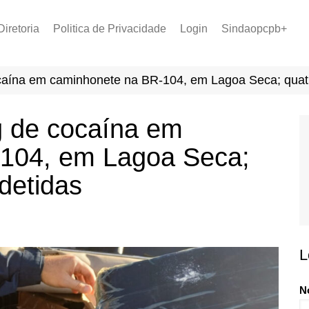
Diretoria
Politica de Privacidade
Login
Sindaopcpb+
LOPCPB
Recuperar Senha
Convênios
aína em caminhonete na BR-104, em Lagoa Seca; quatr
PCCR 2022
Tabela de Plantão
 de cocaína em
Tabela de Venc. 2025
104, em Lagoa Seca;
detidas
L
N