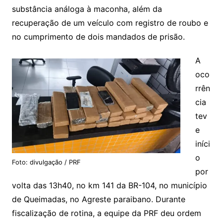
substância análoga à maconha, além da
recuperação de um veículo com registro de roubo e
no cumprimento de dois mandados de prisão.
A
oco
rrên
cia
tev
e
iníci
o
Foto: divulgação / PRF
por
volta das 13h40, no km 141 da BR-104, no município
de Queimadas, no Agreste paraibano. Durante
fiscalização de rotina, a equipe da PRF deu ordem