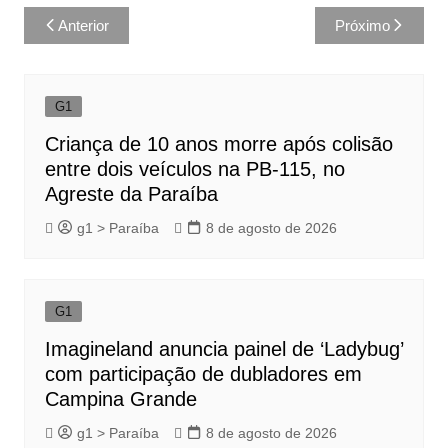
Navegação
Anterior
Próximo
de
Post
G1
Criança de 10 anos morre após colisão
entre dois veículos na PB-115, no
Agreste da Paraíba
g1 > Paraíba
8 de agosto de 2026
G1
Imagineland anuncia painel de ‘Ladybug’
com participação de dubladores em
Campina Grande
g1 > Paraíba
8 de agosto de 2026