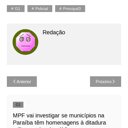
G1
Policial
Principal3
Redação
Navegação
Anterior
Próximo
de
Post
G1
MPF vai investigar se municípios na
Paraíba têm homenagens à ditadura