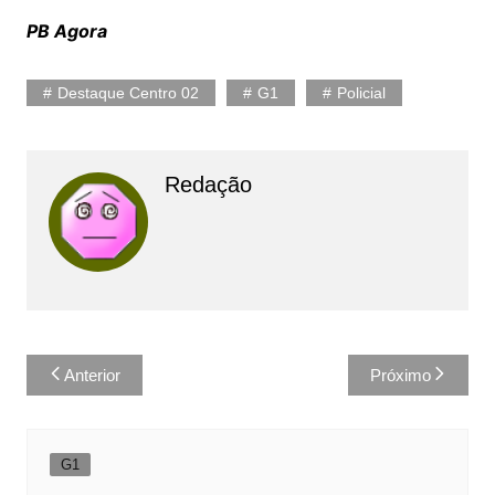
PB Agora
Destaque Centro 02
G1
Policial
Redação
Navegação
Anterior
Próximo
de
Post
G1