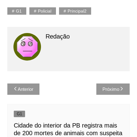
G1
Policial
Principal2
Redação
Navegação
Anterior
Próximo
de
Post
G1
Cidade do interior da PB registra mais
de 200 mortes de animais com suspeita