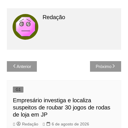
Redação
Navegação
Anterior
Próximo
de
Post
G1
Empresário investiga e localiza
suspeitos de roubar 30 jogos de rodas
de loja em JP
Redação
6 de agosto de 2026