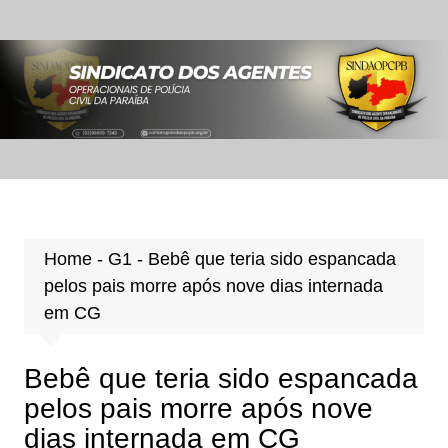
Ir
para
o
conteúdo
Home
-
G1
-
Bebê que teria sido espancada
pelos pais morre após nove dias internada
em CG
Bebê que teria sido espancada
pelos pais morre após nove
dias internada em CG