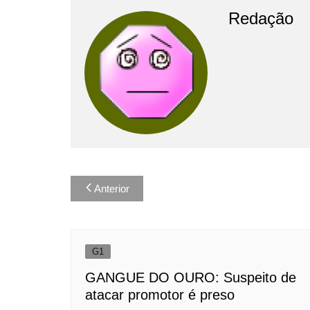
Redação
Navegação
Anterior
de
Post
G1
GANGUE DO OURO: Suspeito de
atacar promotor é preso