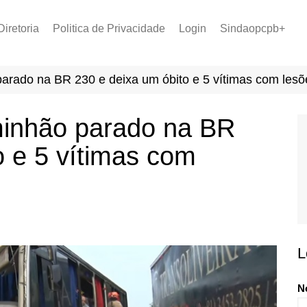
Diretoria
Politica de Privacidade
Login
Sindaopcpb+
LOPCPB
Recuperar Senha
Convênios
arado na BR 230 e deixa um óbito e 5 vítimas com lesõ
PCCR 2022
Tabela de Plantão
inhão parado na BR
Tabela de Venc. 2025
o e 5 vítimas com
L
N