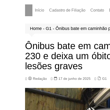
Início
Cadastro de Filiação
Contato
Home
-
G1
-
Ônibus bate em caminhão p
Ônibus bate em cam
230 e deixa um óbit
lesões graves
Redação
17 de junho de 2025
G1