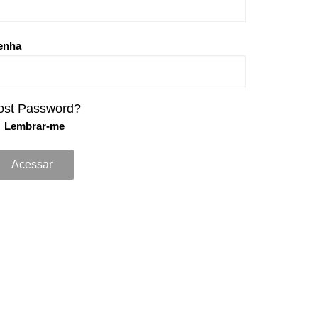
enha
ost Password?
Lembrar-me